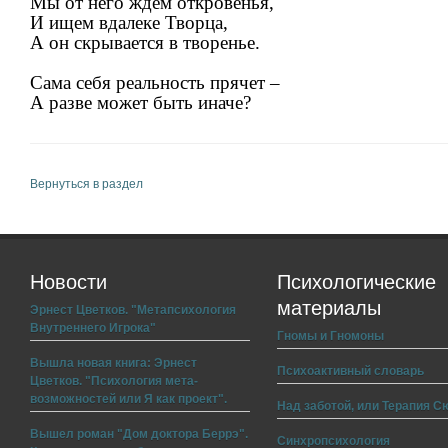
Мы от него ждём откровенья,
И ищем вдалеке Творца,
А он скрывается в творенье.
Сама себя реальность прячет –
А разве может быть иначе?
Вернуться в раздел
Новости
Психологические
материалы
Эрнест Цветков. "Метапсихология
Внутреннего Игрока"
Гномы и Гномоны
Вышла новая книга: Эрнест
Психоактивный словарь
Цветков. "Психология мета-
возможностей или Я как проект".
Над заботой, или Терапия С
Вышел роман "Дом доктора Беррэ".
Синхропсихология