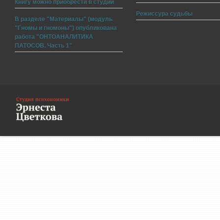
Книгу можно приобрести в студии
Режиссура судьбы
В разделе "Материалы" (модуль
"Гномы и гномоны") опубликована
работа "ОНТОАНАЛИТИКА
ПАТОСОВ. Часть 1"