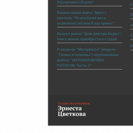
Внутреннего Игрока"
Г
Вышла новая книга: Эрнест
П
Цветков. "Психология мета-
возможностей или Я как проект".
Н
Вышел роман "Дом доктора Беррэ".
С
Книгу можно приобрести в студии
Р
В разделе "Материалы" (модуль
"Гномы и гномоны") опубликована
работа "ОНТОАНАЛИТИКА
ПАТОСОВ. Часть 1"