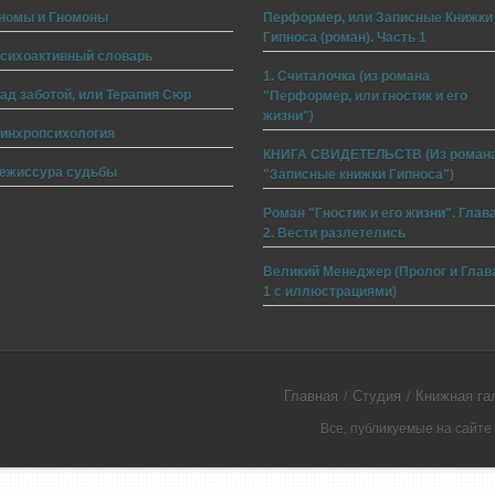
номы и Гномоны
Перформер, или Записные Книжки
Гипноса (роман). Часть 1
сихоактивный словарь
1. Считалочка (из романа
ад заботой, или Терапия Сюр
"Перформер, или гностик и его
жизни")
инхропсихология
КНИГА СВИДЕТЕЛЬСТВ (Из роман
ежиссура судьбы
"Записные книжки Гипноса")
Роман "Гностик и его жизни". Глав
2. Вести разлетелись
Великий Менеджер (Пролог и Глав
1 с иллюстрациями)
Главная
Студия
Книжная га
Все, публикуемые на сайт