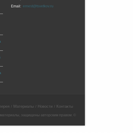
Email:
ernest@tsvetkov.ru
а
а
а
лерея
Материалы
Новости
Контакты
е материалы, защищены авторским правом. ©