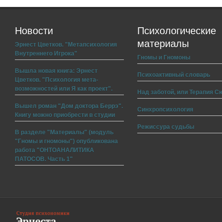
Новости
Психологические
материалы
Эрнест Цветков. "Метапсихология
Внутреннего Игрока"
Гномы и Гномоны
Вышла новая книга: Эрнест
Психоактивный словарь
Цветков. "Психология мета-
возможностей или Я как проект".
Над заботой, или Терапия С
Вышел роман "Дом доктора Беррэ".
Синхропсихология
Книгу можно приобрести в студии
Режиссура судьбы
В разделе "Материалы" (модуль
"Гномы и гномоны") опубликована
работа "ОНТОАНАЛИТИКА
ПАТОСОВ. Часть 1"