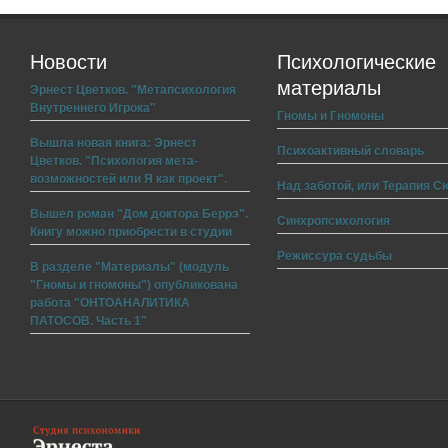
Новости
Психологические
материалы
Эрнест Цветков. "Метапсихология
Внутреннего Игрока"
Гномы и Гномоны
Вышла новая книга: Эрнест
Психоактивный словарь
Цветков. "Психология мета-
возможностей или Я как проект".
Над заботой, или Терапия С
Вышел роман "Дом доктора Беррэ".
Синхропсихология
Книгу можно приобрести в студии
Режиссура судьбы
В разделе "Материалы" (модуль
"Гномы и гномоны") опубликована
работа "ОНТОАНАЛИТИКА
ПАТОСОВ. Часть 1"