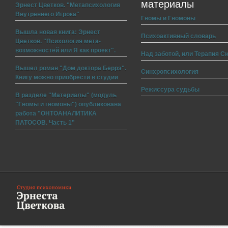
материалы
Эрнест Цветков. "Метапсихология
Внутреннего Игрока"
Гномы и Гномоны
Вышла новая книга: Эрнест
Психоактивный словарь
Цветков. "Психология мета-
возможностей или Я как проект".
Над заботой, или Терапия С
Вышел роман "Дом доктора Беррэ".
Синхропсихология
Книгу можно приобрести в студии
Режиссура судьбы
В разделе "Материалы" (модуль
"Гномы и гномоны") опубликована
работа "ОНТОАНАЛИТИКА
ПАТОСОВ. Часть 1"