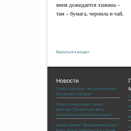
меня дожидается хижина –
там – бумага, чернила и чай.
Вернуться в раздел
Новости
Эрнест Цветков. "Метапсихология
Внутреннего Игрока"
Г
Вышла новая книга: Эрнест
П
Цветков. "Психология мета-
возможностей или Я как проект".
Н
Вышел роман "Дом доктора Беррэ".
С
Книгу можно приобрести в студии