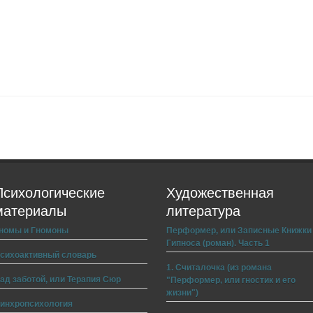
Психологические
Художественная
материалы
литература
номы и Гномоны
Перформер, или Записные Книжки
Гипноса (роман). Часть 1
сихоактивный словарь
1. Считалочка (из романа
ад заботой, или Терапия Сюр
"Перформер, или гностик и его
жизни")
инхропсихология