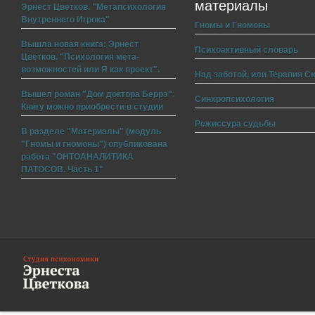
материалы
Эрнест Цветков. "Метапсихология
Внутреннего Игрока"
Гномы и Гномоны
Вышла новая книга: Эрнест
Психоактивный словарь
Цветков. "Психология мета-
возможностей или Я как проект".
Над заботой, или Терапия С
Вышел роман "Дом доктора Беррэ".
Синхропсихология
Книгу можно приобрести в студии
Режиссура судьбы
В разделе "Материалы" (модуль
"Гномы и гномоны") опубликована
работа "ОНТОАНАЛИТИКА
ПАТОСОВ. Часть 1"