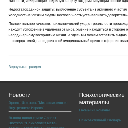
Личности, избирающие подобную защиту как доминирующий способ ада
Недостаток данной защиты: выключение субъекта из активного участия
холодность к близким людям, неспособность устанавливать доверитель
Положительное качество: психологический уход от реальности происход
находит успокоение в удалении от мира. Умение находиться в стороне 
неординарному восприятию жизни. И здесь мы можем встретить выдаю
-–созерцателей, нашедших свой эмоциональный приют в сфере интелле
Вернуться в раздел
Новости
Психологические
материалы
Эрнест Цветков. "Метапсихология
Внутреннего Игрока"
Гномы и Гномоны
Вышла новая книга: Эрнест
Психоактивный словарь
Цветков. "Психология мета-