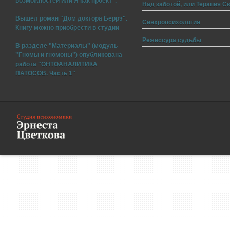
возможностей или Я как проект".
Над заботой, или Терапия С
Вышел роман "Дом доктора Беррэ".
Синхропсихология
Книгу можно приобрести в студии
Режиссура судьбы
В разделе "Материалы" (модуль
"Гномы и гномоны") опубликована
работа "ОНТОАНАЛИТИКА
ПАТОСОВ. Часть 1"