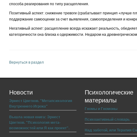
способа реагирования по типу расщепления.
Позитивный аспект: снижение тревоги (срабатывает принцип «лучше пло
поддержание самооценки за счет выявления, самоопределения и конкр
Негативный аспект: расщепление всегда искажает реальность, обедняе
категоричности она близка к одержимости. Недаром на древнегреческом
Вернуться в раздел
Новости
Психологические
материалы
Эрнест Цветков. "Метапсихология
Внутреннего Игрока"
Гномы и Гномоны
Вышла новая книга: Эрнест
Психоактивный словарь
Цветков. "Психология мета-
возможностей или Я как проект".
Над заботой, или Терапия С