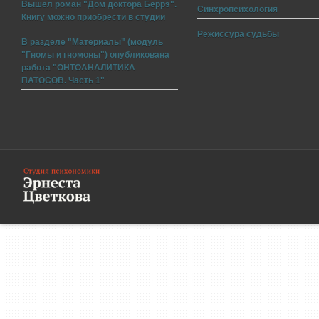
Вышел роман "Дом доктора Беррэ".
Синхропсихология
Книгу можно приобрести в студии
Режиссура судьбы
В разделе "Материалы" (модуль
"Гномы и гномоны") опубликована
работа "ОНТОАНАЛИТИКА
ПАТОСОВ. Часть 1"