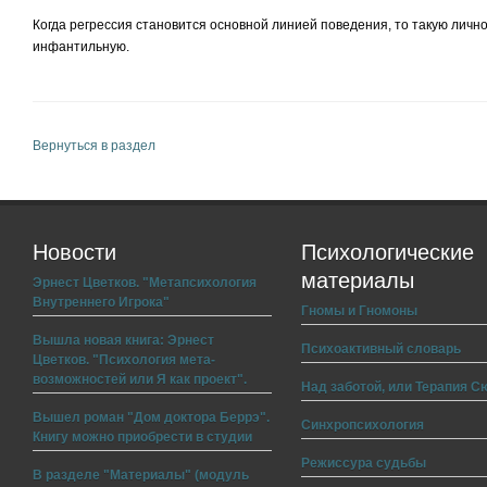
Когда регрессия становится основной линией поведения, то такую личн
инфантильную.
Вернуться в раздел
Новости
Психологические
материалы
Эрнест Цветков. "Метапсихология
Внутреннего Игрока"
Гномы и Гномоны
Вышла новая книга: Эрнест
Психоактивный словарь
Цветков. "Психология мета-
возможностей или Я как проект".
Над заботой, или Терапия С
Вышел роман "Дом доктора Беррэ".
Синхропсихология
Книгу можно приобрести в студии
Режиссура судьбы
В разделе "Материалы" (модуль