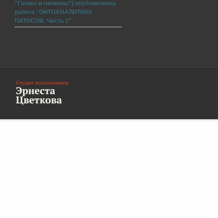
"Гномы и гномоны") опубликована
работа "ОНТОАНАЛИТИКА
ПАТОСОВ. Часть 1"