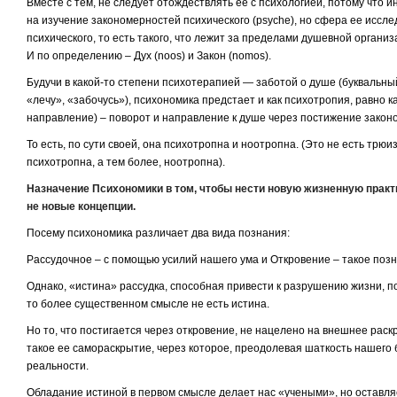
Вместе с тем, не следует отождествлять ее с психологией, потому что 
на изучение закономерностей психического
(psyche), но сфера ее иссл
психического, то есть такого, что лежит за пределами душевной органи
И по определению – Дух (noos) и Закон (nomos).
Будучи в какой-то степени психотерапией — заботой о душе (буквальный
«лечу», «забочусь»), психономика предстает и как
психотропия,
равно ка
направление) – поворот и направление к душе через постижение законо
То есть, по сути своей, она психотропна и ноотропна. (Это не есть трю
психотропна, а тем более, ноотропна).
Назначение Психономики в том, чтобы нести новую жизненную практи
не новые концепции.
Посему психономика различает два вида познания:
Рассудочное
– с помощью усилий нашего ума и
Откровение
– такое позн
Однако, «истина» рассудка, способная привести к разрушению жизни, 
то более существенном смысле не есть истина.
Но то, что постигается через откровение, не нацелено на внешнее рас
такое ее самораскрытие, через которое, преодолевая шаткость нашего
реальности.
Обладание истиной в первом смысле делает нас «учеными», но оставл