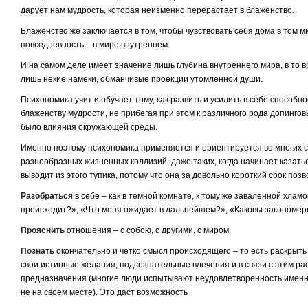
дарует нам мудрость, которая неизменно перерастает в блаженство.
Блаженство же заключается в том, чтобы чувствовать себя дома в том м
повседневность – в мире внутреннем.
И на самом деле имеет значение лишь глубина внутреннего мира, в то вр
лишь некие намеки, обманчивые проекции утомленной души.
Психономика учит и обучает тому, как развить и усилить в себе способн
блаженству мудрости, не прибегая при этом к различного рода допингов
было влияния окружающей среды.
Именно поэтому психономика применяется и ориентируется во многих 
разнообразных жизненных коллизий, даже таких, когда начинает казаться
выводит из этого тупика, потому что она за довольно короткий срок поз
Разобраться
в себе – как в темной комнате, к тому же заваленной хлам
происходит?», «Что меня ожидает в дальнейшем?», «Каковы закономер
Прояснить
отношения – с собою, с другими, с миром.
Познать
окончательно и четко смысл происходящего – то есть раскрыть
свои истинные желания, подсознательные влечения и в связи с этим р
предназначения (многие люди испытывают неудовлетворенность именно 
не на своем месте). Это даст возможность