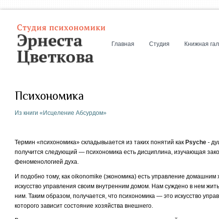
Главная
Студия
Книжная га
Психономика
Из книги «Исцеление Абсурдом»
Термин «психономика» складывыается из таких понятий как
Psyche
- д
получится следующий —
психономика есть дисциплина, изучающая зак
феноменологией духа.
И подобно тому, как oikonomike (экономика) есть управление домашним х
искусство управления своим внутренним домом. Нам суждено в нем жить
ним. Таким образом, получается, что
психономика
— это искусство упра
которого зависит состояние хозяйства внешнего.