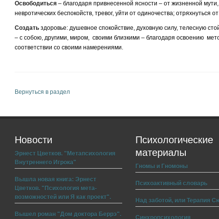
Освободиться
– благодаря привнесенной ясности – от жизненной мути, 
невротических беспокойств, тревог, уйти от одиночества; отряхнуться о
Создать
здоровье: душевное спокойствие, духовную силу, телесную ст
– с собою, другими, миром, своими близкими – благодаря
освоению мето
соответствии со своими намерениями.
Вернуться в раздел
Новости
Психологические
материалы
Эрнест Цветков. "Метапсихология
Внутреннего Игрока"
Гномы и Гномоны
Вышла новая книга: Эрнест
Психоактивный словарь
Цветков. "Психология мета-
возможностей или Я как проект".
Над заботой, или Терапия С
Вышел роман "Дом доктора Беррэ".
Синхропсихология