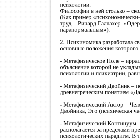
психологии.
Философии в ней столько – ско
(Как пример «психономически-
труд – Ричард Галлахер. «Оде
паранормальным»).
2. Психиномика разработала с
основные положения которого 
- Метафизическое Поле – ирра
объяснение которой не уклады
психологии и психиатрии, равн
- Метафизический Двойник – по
древнегреческим понятием «Д
- Метафизический Актор – Чел
Двойника, Эго (психическая ча
- Метафизический Континуум –
располагается за пределами пр
психологических парадигм. В 