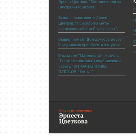
Эрнест Цветков. "Метапсихология
Внутреннего Игрока"
Г
Вышла новая книга: Эрнест
П
Цветков. "Психология мета-
возможностей или Я как проект".
Н
Вышел роман "Дом доктора Беррэ".
С
Книгу можно приобрести в студии
Р
В разделе "Материалы" (модуль
"Гномы и гномоны") опубликована
работа "ОНТОАНАЛИТИКА
ПАТОСОВ. Часть 1"