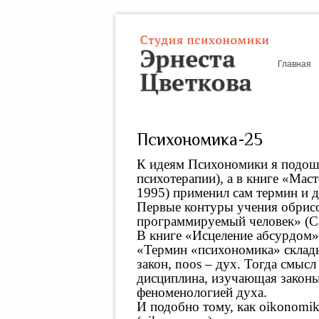
Главная
Психономика-25
К идеям Психономики я подошёл
психотерапии), а в книге «Мас
1995) применил сам термин и 
Первые контуры учения обрис
программируемый человек» (СП
В книге «Исцеление абсурдом
«Термин «психономика» склады
закон, noos – дух. Тогда смы
дисциплина, изучающая законы
феноменологией духа.
И подобно тому, как oikonomi