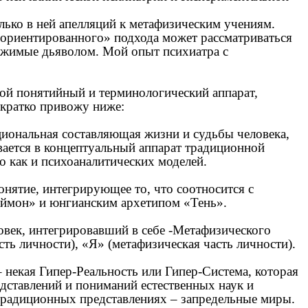
лько в ней апелляций к метафизическим учениям.
ориентированного» подхода может рассматриваться
ржимые дьяволом. Мой опыт психиатра с
вой понятийный и терминологический аппарат,
кратко привожу ниже:
циональная составляющая жизни и судьбы человека,
вается в концептуальный аппарат традиционной
о как и психоаналитических моделей.
нятие, интегрирующее то, что соотносится с
аймон» и юнгианским архетипом «Тень».
овек, интегрировавший в себе -Метафизического
сть личности), «Я» (метафизическая часть личности).
 некая Гипер-Реальность или Гипер-Система, которая
едставлений и пониманий естественных наук и
традиционных представлениях – запредельные миры.