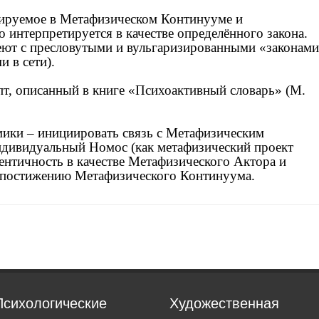
иируемое в Метафизическом Континууме и
о интерпретируется в качестве определённого закона.
ют с пресловутыми и вульгаризированными «законами
 в сети).
пт, описанный в книге «Психоактивный словарь» (М.
мики – инициировать связь с Метафизическим
ндивидуальный Номос (как метафизический проект
ентичность в качестве Метафизического Актора и
к постижению Метафизического Континуума.
Психологические
Художественная