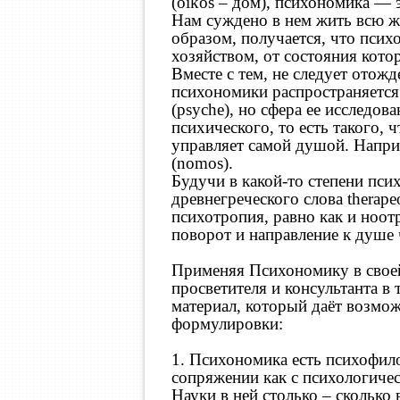
(oikos – дом), психономика —
Нам суждено в нем жить всю ж
образом, получается, что пси
хозяйством, от состояния кото
Вместе с тем, не следует отожд
психономики распространяется 
(psyche), но сфера ее исследов
психического, то есть такого,
управляет самой душой. Напри
(nomos).
Будучи в какой-то степени пс
древнегреческого слова therape
психотропия, равно как и ноотр
поворот и направление к душе 
Применяя Психономику в своей 
просветителя и консультанта в
материал, который даёт возмо
формулировки:
1. Психономика есть психофило
сопряжении как с психологичес
Науки в ней столько – сколько