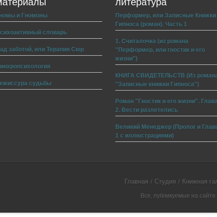
материалы
литература
номы и Гномоны
Перформер, или Записные Книжки
Гипноса (роман). Часть 1
сихоактивный словарь
1. Считалочка (из романа
ад заботой, или Терапия Сюр
"Перформер, или гностик и его
жизни")
инхропсихология
КНИГА СВИДЕТЕЛЬСТВ (Из роман
ежиссура судьбы
"Записные книжки Гипноса")
Роман "Гностик и его жизни". Глав
2. Вести разлетелись
Великий Менеджер (Пролог и Глав
1 с иллюстрациями)
Главная
Студия
Книжная га
Все, публикуемые на сайт