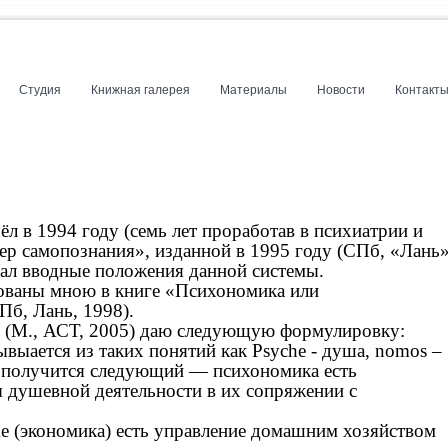
Студия
Книжная галерея
Материалы
Новости
Контакт
 в 1994 году (семь лет проработав в психиатрии и
тер самопознания», изданной в 1995 году (СПб, «Лань»
дал вводные положения данной системы.
ованы мною в книге «Психономика или
б, Лань, 1998).
» (М., АСТ, 2005) даю следующую формулировку:
выается из таких понятий как Psyche - душа, nomos –
сл получится следующий — психономика есть
 душевной деятельности в их сопряжении с
ke (экономика) есть управление домашним хозяйством