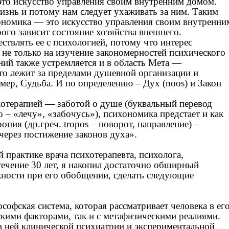
 это искусство управления своим внутренним домом.
изнь и потому нам следует ухаживать за ним. Таким
хономика — это искусство управления своим внутренни
рого зависит состояние хозяйства внешнего.
ествлять ее с психологией, потому что интерес
не только на изучение закономерностей психического
аний также устремляется и в область Мета —
 что лежит за пределами душевной организации и
мер, Судьба. И по определению – Дух (noos) и Закон
ихотерапией — заботой о душе (буквальный перевод
o – «лечу», «забочусь»), психономика предстает и как
опия (др.греч. tropos – поворот, направление) –
через постижение законов духа».
практике врача психотерапевта, психолога,
 течение 30 лет, я накопил достаточно обширный
жности при его обобщении, сделать следующие
софская система, которая рассматривает человека в ег
кими факторами, так и с метафизическими реалиями.
 в ней клинической психиатрии и экспериментальной