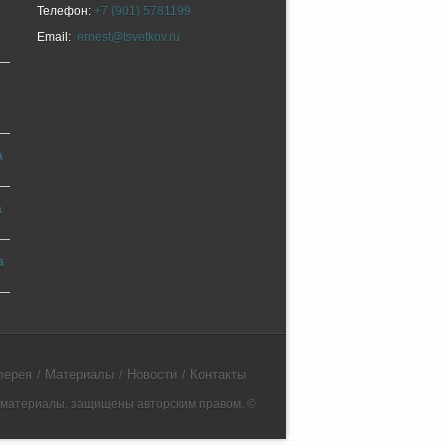
Телефон:
+7 (901) 5781199
Email:
ernest@tsvetkov.ru
а
а
а
лерея
Материалы
Новости
Контакты
е материалы, защищены авторским правом. ©